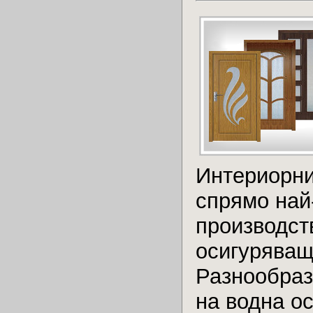
Интериорни
спрямо най
производств
осигуряващ
Разнообраз
на водна о