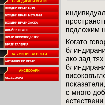
БЛИНДИРАНИ ВРАТИ
ВХОДНИ ВРАТИ БЛИН.
индивидуал
ВХОДНИ ВРАТИ МЕТАЛНИ
пространст
ВХОДНИ ВРАТИ ХАСКА
педложим н
ДВОЙНИ ВРАТИ
ВРАТИ ПРОИЗВОДСТВО
Когато гов
ВРАТИ ГАЛЕРИЯ
блиндирани
АЛУМИНИЕВИ ВРАТИ
ако зад тях
АЛУМИНИЕВИ ВРАТИ
блиндирани
АКСЕСОАРИ
високовъгл
АКСЕСОАРИ
показатели
с много до
естествени