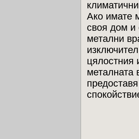
климатични
Ако имате 
своя дом и
метални вра
изключителн
цялостния 
металната 
предоставя
спокойстви