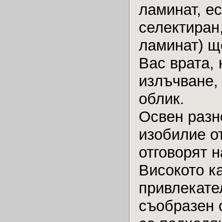
ламинат, е
селектиран
ламинат) щ
Вас врата,
излъчване,
облик.
Освен разн
изобилие о
отговорят 
Високото к
привлекате
съобразен 