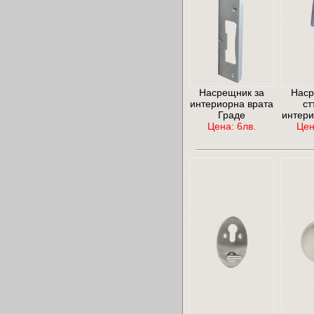
Насрещник за
Наср
интериорна врата
ст
Граде
интери
Цена: 6лв.
Цен