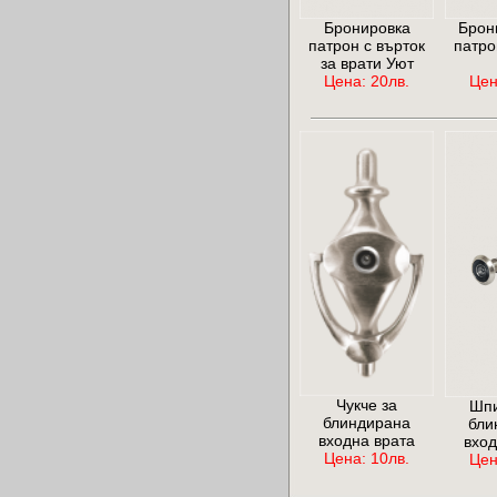
Бронировка
Брон
патрон с върток
патро
за врати Уют
Цена: 20лв.
Цен
Чукче за
Шпи
блиндирана
бли
входна врата
вход
Цена: 10лв.
Цен