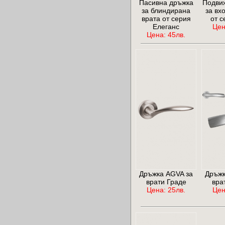
Пасивна дръжка
Подви
за блиндирана
за вх
врата от серия
от с
Елеганс
Цен
Цена: 45лв.
Дръжка AGVA за
Дръжк
врати Граде
вра
Цена: 25лв.
Цен