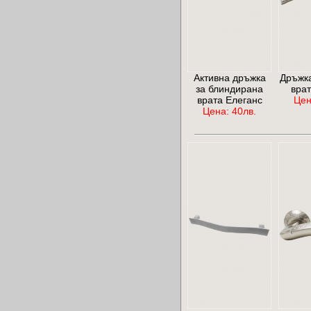
Активна дръжка
Дръжка
за блиндирана
врат
врата Елеганс
Цен
Цена: 40лв.