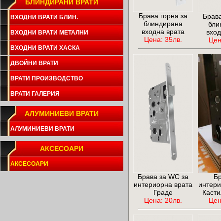
БЛИНДИРАНИ ВРАТИ
Брава горна за
Брава
ВХОДНИ ВРАТИ БЛИН.
блиндирана
бли
входна врата
вход
ВХОДНИ ВРАТИ МЕТАЛНИ
Цена: 35лв.
Цен
ВХОДНИ ВРАТИ ХАСКА
ДВОЙНИ ВРАТИ
ВРАТИ ПРОИЗВОДСТВО
ВРАТИ ГАЛЕРИЯ
АЛУМИНИЕВИ ВРАТИ
АЛУМИНИЕВИ ВРАТИ
АКСЕСОАРИ
АКСЕСОАРИ
Брава за WC за
Бр
интериорна врата
интери
Граде
Касти
Цена: 20лв.
Цен