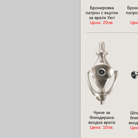
Бронировка
Брон
патрон с върток
патро
за врати Уют
Цена: 20лв.
Цен
Чукче за
Шпи
блиндирана
бли
входна врата
вход
Цена: 10лв.
Цен