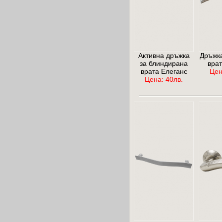
Активна дръжка
Дръжка
за блиндирана
врат
врата Елеганс
Цен
Цена: 40лв.