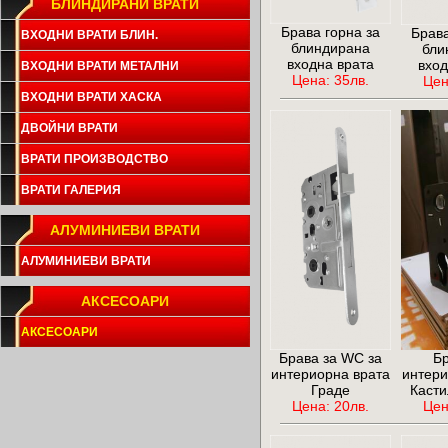
БЛИНДИРАНИ ВРАТИ
Брава горна за
Брава
ВХОДНИ ВРАТИ БЛИН.
блиндирана
бли
входна врата
вход
ВХОДНИ ВРАТИ МЕТАЛНИ
Цена: 35лв.
Цен
ВХОДНИ ВРАТИ ХАСКА
ДВОЙНИ ВРАТИ
ВРАТИ ПРОИЗВОДСТВО
ВРАТИ ГАЛЕРИЯ
АЛУМИНИЕВИ ВРАТИ
АЛУМИНИЕВИ ВРАТИ
АКСЕСОАРИ
АКСЕСОАРИ
Брава за WC за
Бр
интериорна врата
интери
Граде
Касти
Цена: 20лв.
Цен