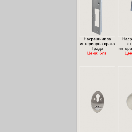
Насрещник за
Наср
интериорна врата
ст
Граде
интери
Цена: 6лв.
Цен