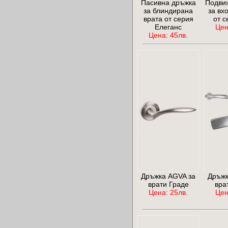
Пасивна дръжка
Подви
за блиндирана
за вх
врата от серия
от с
Елеганс
Цен
Цена: 45лв.
Дръжка AGVA за
Дръжк
врати Граде
вра
Цена: 25лв.
Цен