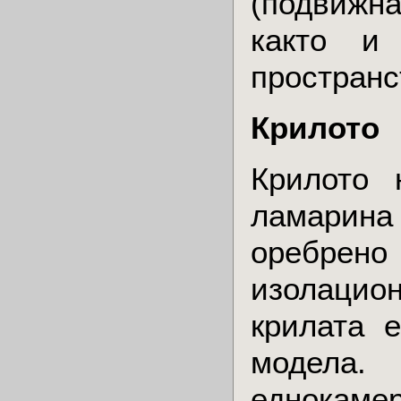
(подвижна
както и 
пространс
Крилото
Крилото 
ламарина
оребрено
изолацион
крилата 
модела.
еднокамер