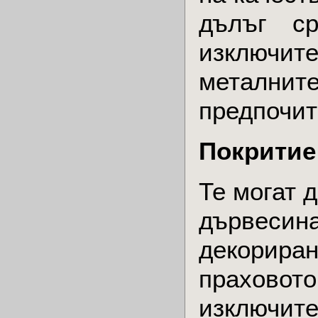
дълъг с
изключит
металните
предпочит
Покритие
Те могат 
дървесина
декориран
праховото
изключите