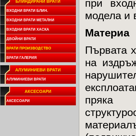
при вход
БЛИНДИРАНИ ВРАТИ
ВХОДНИ ВРАТИ БЛИН.
модела и 
ВХОДНИ ВРАТИ МЕТАЛНИ
Материа
ВХОДНИ ВРАТИ ХАСКА
ДВОЙНИ ВРАТИ
Първата х
ВРАТИ ПРОИЗВОДСТВО
ВРАТИ ГАЛЕРИЯ
на издръж
АЛУМИНИЕВИ ВРАТИ
нарушите
АЛУМИНИЕВИ ВРАТИ
експлоата
АКСЕСОАРИ
пряка
АКСЕСОАРИ
структуро
материал