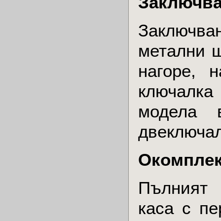
Заключв
Заключва
метални ш
нагоре, 
ключалка
модела 
двеключал
Окомплек
Пълният 
каса с пе