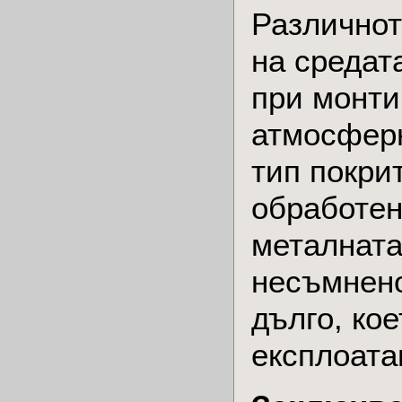
Различнот
на средат
при монти
атмосферн
тип покри
обработен
металната
несъмнено
дълго, ко
експлоата