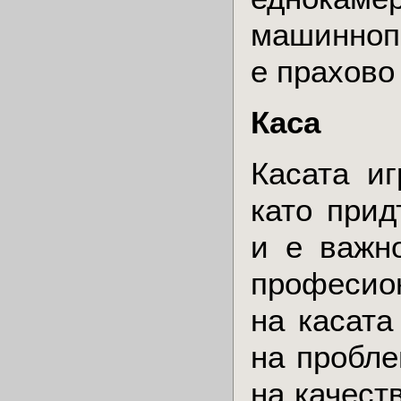
машинноп
е прахово
Каса
Касата и
като прид
и е важн
професион
на касата
на пробле
на качест