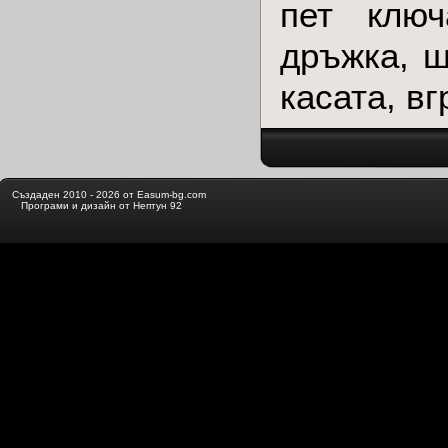
пет ключ
дръжка, ш
касата, в
Създаден 2010 - 2026 от Easum-bg.com
Програми и дизайн от Нептун 92