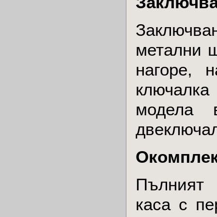
Заключв
Заключва
метални ш
нагоре, 
ключалка
модела 
двеключал
Окомплек
Пълният 
каса с пе