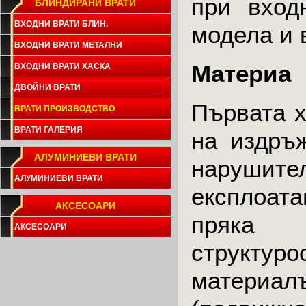
при вход
БЛИНДИРАНИ ВРАТИ
ВХОДНИ ВРАТИ БЛИН.
модела и 
ВХОДНИ ВРАТИ МЕТАЛНИ
Материа
ВХОДНИ ВРАТИ ХАСКА
ДВОЙНИ ВРАТИ
Първата х
ВРАТИ ПРОИЗВОДСТВО
ВРАТИ ГАЛЕРИЯ
на издръж
АЛУМИНИЕВИ ВРАТИ
нарушите
АЛУМИНИЕВИ ВРАТИ
експлоата
АКСЕСОАРИ
пряка
АКСЕСОАРИ
структуро
материал