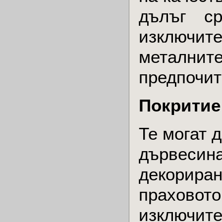
дълъг с
изключит
металните
предпочит
Покритие
Те могат 
дървесина
декориран
праховото
изключите