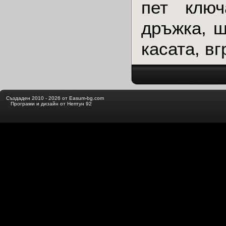
пет ключ
дръжка, ш
касата, в
Създаден 2010 - 2026 от Easum-bg.com
Програми и дизайн от Нептун 92