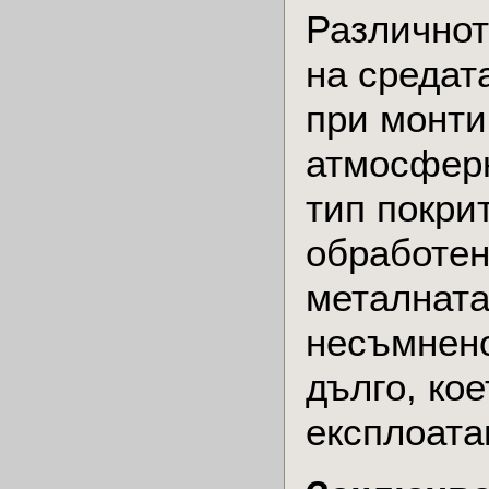
Различнот
на средат
при монти
атмосферн
тип покри
обработен
металната
несъмнено
дълго, ко
експлоата