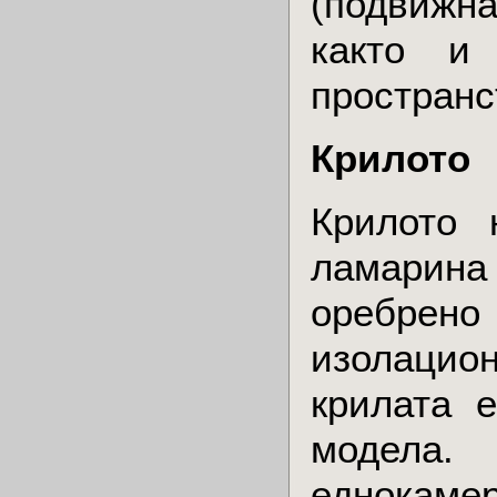
(подвижна
както и 
пространс
Крилото
Крилото 
ламарина
оребрено
изолацион
крилата 
модела.
еднокамер