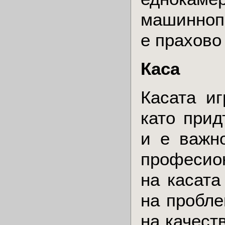
машинноп
е прахово
Каса
Касата и
като прид
и е важн
професион
на касата
на пробле
на качест