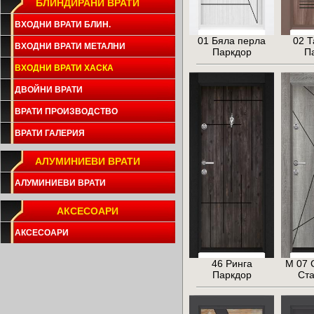
БЛИНДИРАНИ ВРАТИ
ВХОДНИ ВРАТИ БЛИН.
01 Бяла перла
02 Т
ВХОДНИ ВРАТИ МЕТАЛНИ
Паркдор
П
ВХОДНИ ВРАТИ ХАСКА
ДВОЙНИ ВРАТИ
ВРАТИ ПРОИЗВОДСТВО
ВРАТИ ГАЛЕРИЯ
АЛУМИНИЕВИ ВРАТИ
АЛУМИНИЕВИ ВРАТИ
АКСЕСОАРИ
АКСЕСОАРИ
46 Ринга
М 07 
Паркдор
Ст