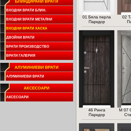
БЛИНДИРАНИ ВРАТИ
ВХОДНИ ВРАТИ БЛИН.
01 Бяла перла
02 Т
ВХОДНИ ВРАТИ МЕТАЛНИ
Паркдор
П
ВХОДНИ ВРАТИ ХАСКА
ДВОЙНИ ВРАТИ
ВРАТИ ПРОИЗВОДСТВО
ВРАТИ ГАЛЕРИЯ
АЛУМИНИЕВИ ВРАТИ
АЛУМИНИЕВИ ВРАТИ
АКСЕСОАРИ
АКСЕСОАРИ
46 Ринга
М 07 
Паркдор
Ст