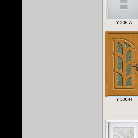
Y 236-A
Y 308-H