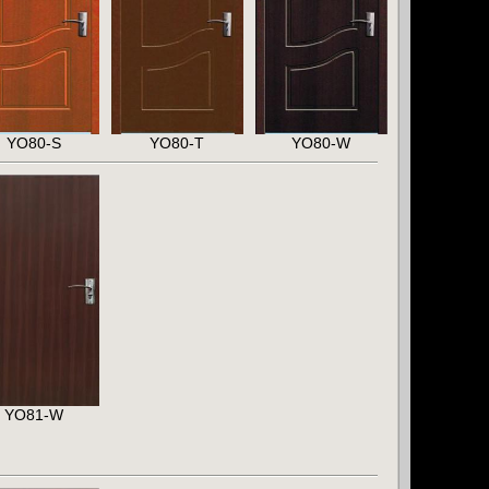
YO80-S
YO80-T
YO80-W
YO81-W