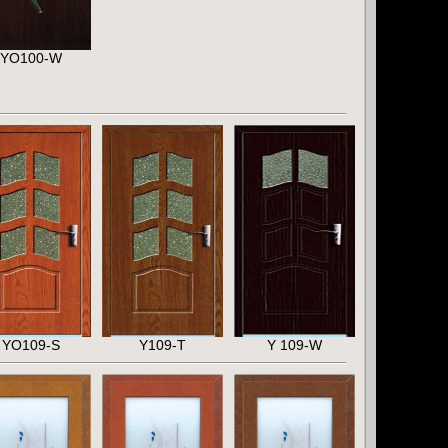
YO100-W
YO109-S
Y109-T
Y 109-W