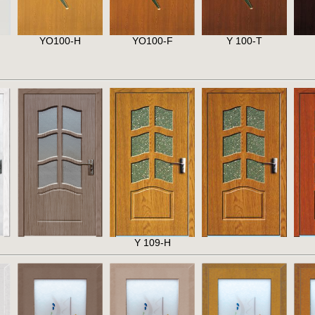
YO100-H
YO100-F
Y 100-T
Y 109-H