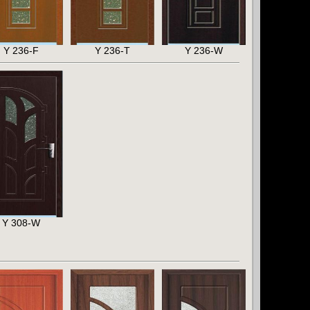
Y 236-F
Y 236-T
Y 236-W
Y 308-W