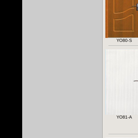
YO80-S
YO81-A