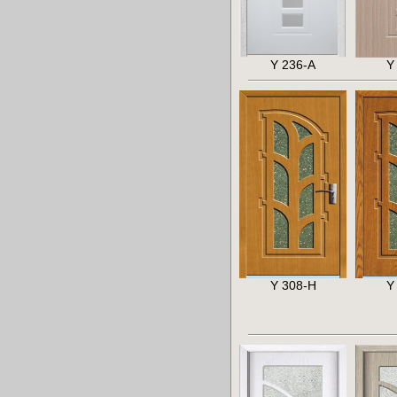
Y 236-A
Y
Y 308-H
Y