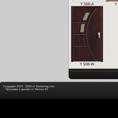
Y 508-A
Y
Y 508-W
Създаден 2010 - 2026 от Easum-bg.com
Програми и дизайн от Нептун 92