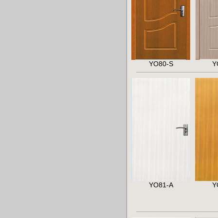
YO80-S
Y
YO81-A
Y