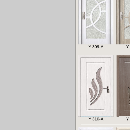
Y 309-A
Y
Y 310-A
Y