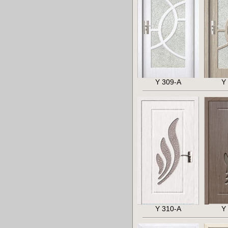
Y 309-A
Y
Y 310-A
Y