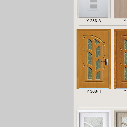
Y 236-A
Y
Y 308-H
Y