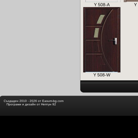
Y 508-A
Y
Y 508-W
Създаден 2010 - 2026 от Easum-bg.com
Програми и дизайн от Нептун 92