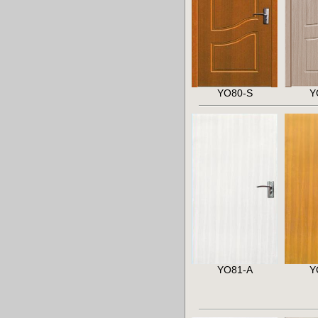
YO80-S
Y
YO81-A
Y