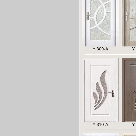
Y 309-A
Y
Y 310-A
Y