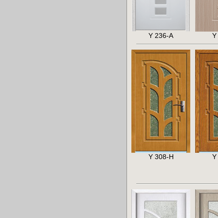
Y 236-A
Y
Y 308-H
Y