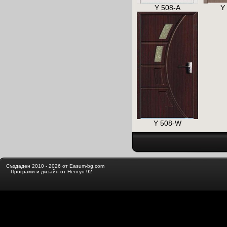
Y 508-A
Y
Y 508-W
Създаден 2010 - 2026 от Easum-bg.com
Програми и дизайн от Нептун 92