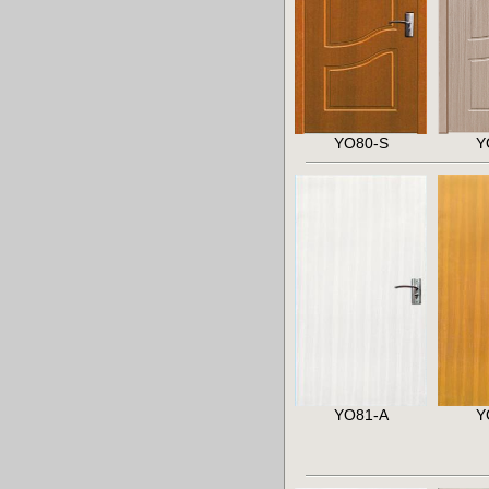
YO80-S
Y
YO81-A
Y