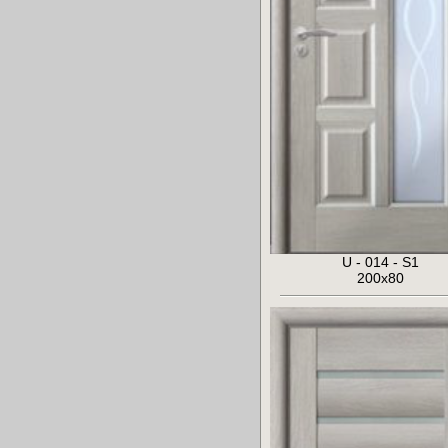
U - 014 - S1
200x80