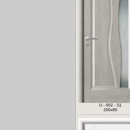
U - 002 - S1
200x80