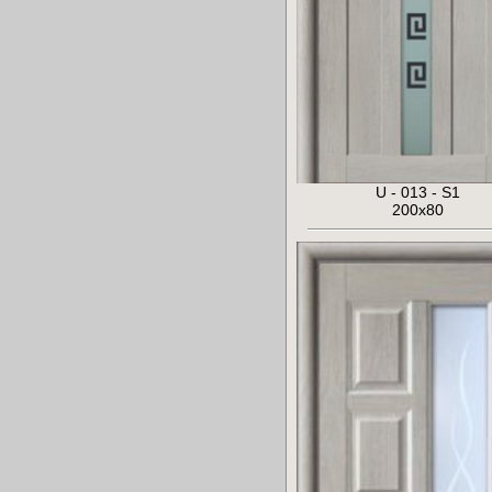
U - 013 - S1
200x80