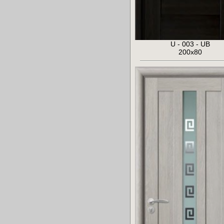
U - 003 - UB
200x80