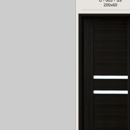
U - 003 - SS
200x60