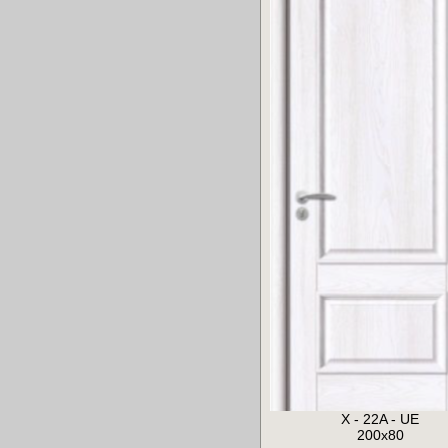
X - 22A - UE
200x80