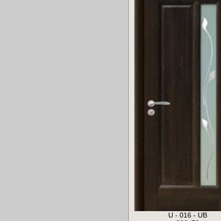
U - 016 - UB