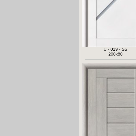
U - 019 - SS
200x80