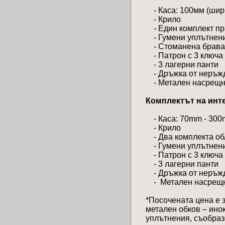
- Каса: 100мм (шир
- Крило
- Един комплект пра
- Гумени уплътнения
- Стоманена брава
- Патрон с 3 ключа
- 3 лагерни панти
- Дръжка от неръжда
- Метален насрещн
Комплектът на инте
- Каса: 70mm - 300
- Крило
- Два комплекта обл
- Гумени уплътнения
- Патрон с 3 ключа
- 3 лагерни панти
- Дръжка от неръжда
- Метален насрещ
*Посочената цена е з
метален обков – инок
уплътнения, съобразе