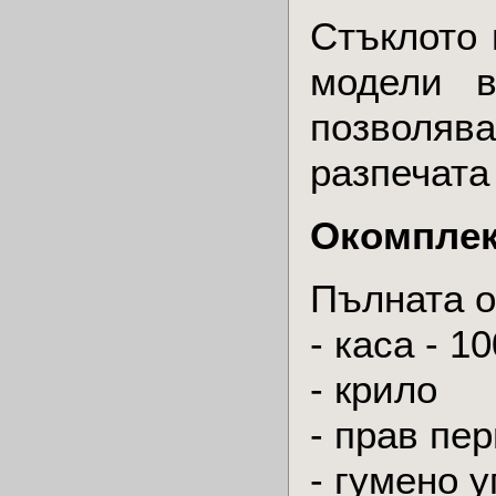
Стъклото 
модели в
позволява
разпечата
Окомплек
Пълната о
- каса - 1
- крило
- прав пе
- гумено 