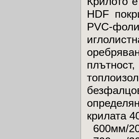
Крилото е
HDF покр
PVC-фол
иглолист
оребряв
плътност
топлоиз
безфалцов
определя
крилата 4
600мм/2