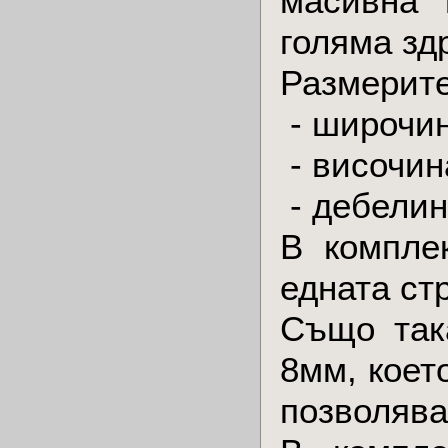
масивна 
голяма зд
Размерите
- широчин
- височин
- дебелин
В компле
едната ст
Също так
8мм, коет
позволява