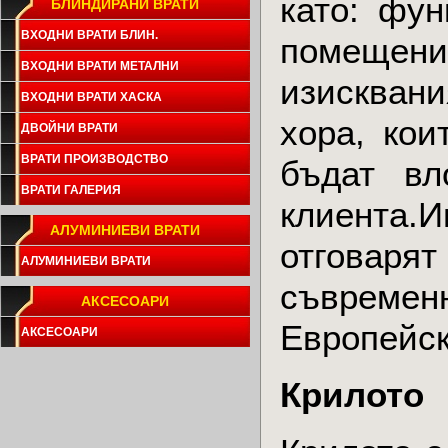
като: фун
БЛИНДИРАНИ ВРАТИ
ВХОДНИ ВРАТИ БЛИН.
помещени
ВХОДНИ ВРАТИ МЕТАЛНИ
изискван
ВХОДНИ ВРАТИ ХАСКА
хора, кои
ДВОЙНИ ВРАТИ
ВРАТИ ПРОИЗВОДСТВО
бъдат вл
ВРАТИ ГАЛЕРИЯ
клиента.
АЛУМИНИЕВИ ВРАТИ
отговарят
АЛУМИНИЕВИ ВРАТИ
съвремен
АКСЕСОАРИ
Европейск
АКСЕСОАРИ
Крилото