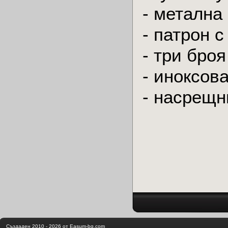
- метална
- патрон с
- три броя
- иноксов
- насрещн
Създаден 2010 - 2026 от Easum-bg.com