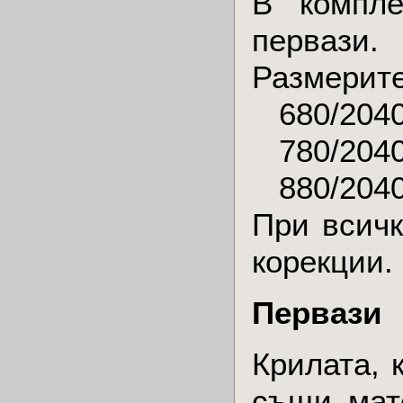
В компле
первази.
Размерите
680/204
780/204
880/204
При всичк
корекции.
Первази
Крилата, 
същи мат