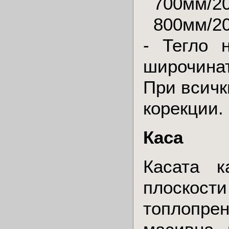
700мм/2
800мм/2
- Тегло 
широчинат
При всичк
корекции.
Каса
Касата 
плоско
топлопрен